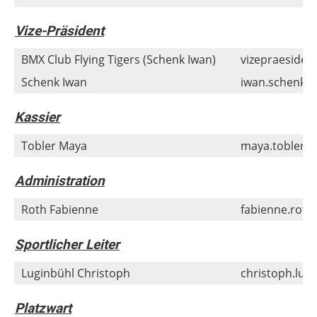
Vize-Präsident
BMX Club Flying Tigers (Schenk Iwan)
vizepraesiden
Schenk Iwan
iwan.schenk@
Kassier
Tobler Maya
maya.tobler@
Administration
Roth Fabienne
fabienne.roth
Sportlicher Leiter
Luginbühl Christoph
christoph.lug
Platzwart