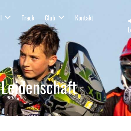
l
Track
Club
Kontakt
L
 Leidenschaft