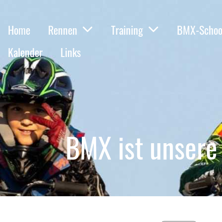
Home
Rennen
Training
BMX-Schoo
Kalender
Links
BMX ist unsere